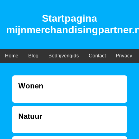
Startpagina
mijnmerchandisingpartner.n
Home
Blog
Bedrijvengids
Contact
Privacy
Wonen
Natuur